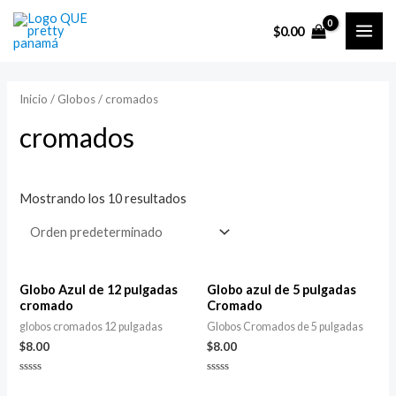
Ir
$
0.00
al
MAI
contenido
ME
Inicio
/
Globos
/ cromados
cromados
Mostrando los 10 resultados
Globo Azul de 12 pulgadas
Globo azul de 5 pulgadas
cromado
Cromado
globos cromados 12 pulgadas
Globos Cromados de 5 pulgadas
$
8.00
$
8.00
Valorado
Valorado
con
con