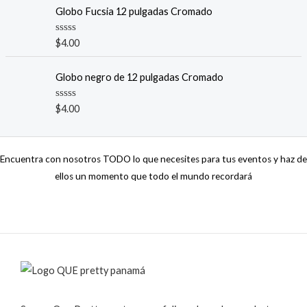
o
n
Globo Fucsia 12 pulgadas Cromado
r
0
a
d
d
e
V
$
4.00
o
5
a
c
l
o
o
n
Globo negro de 12 pulgadas Cromado
r
0
a
d
d
e
V
$
4.00
o
5
a
c
l
o
o
n
r
0
a
d
Encuentra con nosotros TODO lo que necesites para tus eventos y haz de
d
e
o
5
ellos un momento que todo el mundo recordará
c
o
n
0
d
e
5