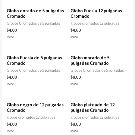
0
0
de
de
5
5
Globo dorado de 5 pulgadas
Globo Fucsia 12 pulgadas
Cromado
Cromado
Globos Cromados de 5 pulgadas
globos cromados 12 pulgadas
$
4.00
$
4.00
Valorado
Valorado
con
con
0
0
de
de
5
5
Globo Fucsia de 5 pulgadas
Globo morado de 5
Cromado
pulgadas Cromado
Globos Cromados de 5 pulgadas
Globos Cromados de 5 pulgadas
$
4.00
$
8.00
Valorado
Valorado
con
con
0
0
de
de
5
5
Globo negro de 12 pulgadas
Globo plateado de 12
Cromado
pulgadas Cromado
globos cromados 12 pulgadas
globos cromados 12 pulgadas
$
4.00
$
8.00