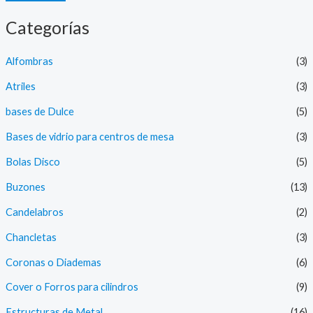
e
e
Categorías
c
c
i
i
Alfombras
(3)
o
o
Atriles
(3)
m
m
í
á
bases de Dulce
(5)
n
x
Bases de vidrio para centros de mesa
(3)
i
i
Bolas Disco
(5)
m
m
Buzones
(13)
o
o
Candelabros
(2)
Chancletas
(3)
Coronas o Diademas
(6)
Cover o Forros para cilindros
(9)
Estructuras de Metal
(16)