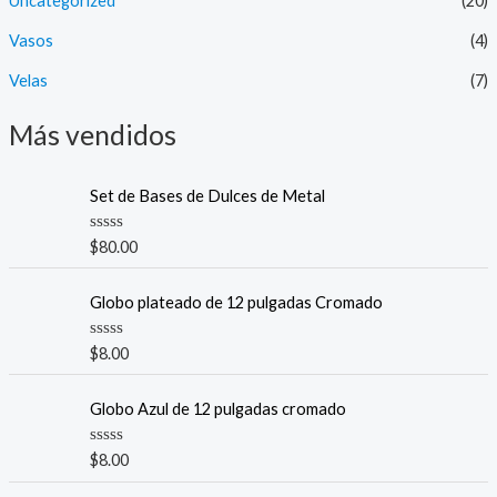
Uncategorized
(20)
Vasos
(4)
Velas
(7)
Más vendidos
Set de Bases de Dulces de Metal
V
$
80.00
a
l
o
Globo plateado de 12 pulgadas Cromado
r
a
d
V
$
8.00
o
a
c
l
o
o
n
Globo Azul de 12 pulgadas cromado
r
0
a
d
d
e
V
$
8.00
o
5
a
c
l
o