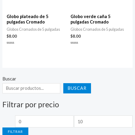
Valorado
Valorado
con
con
0
0
de
de
5
5
Globo plateado de 5
Globo verde caña 5
pulgadas Cromado
pulgadas Cromado
Globos Cromados de 5 pulgadas
Globos Cromados de 5 pulgadas
$
8.00
$
8.00
Valorado
Valorado
con
con
0
0
de
de
5
5
Buscar
BUSCAR
Filtrar por precio
P
P
r
r
FILTRAR