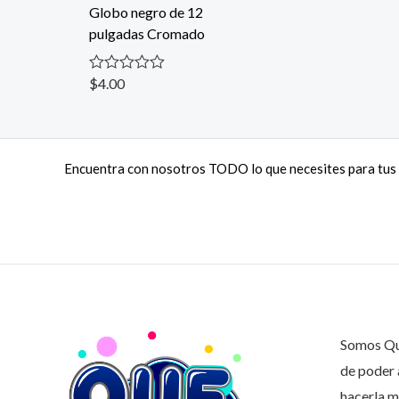
o
Globo negro de 12
d
r
e
pulgadas Cromado
a
5
d
o
c
$
4.00
V
o
a
n
l
0
o
d
r
e
a
5
Encuentra con nosotros TODO lo que necesites para tus 
d
o
c
o
n
0
d
e
5
Somos Que
de poder 
hacerla m