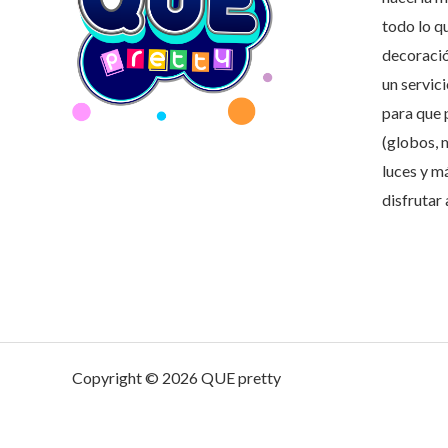
todo lo q
decoració
un servic
para que 
(globos, 
luces y m
disfrutar
Copyright © 2026 QUE pretty