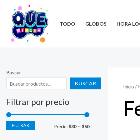
Ir
al
contenido
TODO
GLOBOS
HORA LO
Buscar
BUSCAR
Inicio
/ 
F
Filtrar por precio
FILTRAR
P
P
Precio:
$30
—
$50
r
r