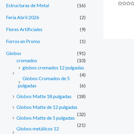
Estructuras de Metal
(16)
Valorado
con
Feria Abril 2026
(2)
0
de
5
Flores Artificiales
(9)
Forros en Promo
(1)
Globos
(91)
cromados
(10)
globos cromados 12 pulgadas
(4)
Globos Cromados de 5
pulgadas
(6)
Globos Matte 18 pulgadas
(18)
Globos Matte de 12 pulgadas
(32)
Globos Matte de 5 pulgadas
(21)
Globos metálicos 12