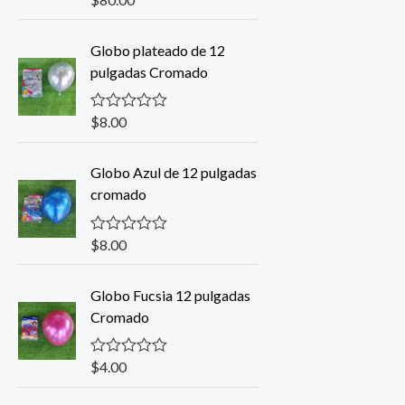
a
l
o
Globo plateado de 12
r
pulgadas Cromado
a
d
o
c
$
8.00
V
o
a
n
l
0
o
Globo Azul de 12 pulgadas
d
r
e
cromado
a
5
d
o
c
$
8.00
V
o
a
n
l
0
o
Globo Fucsia 12 pulgadas
d
r
e
Cromado
a
5
d
o
c
$
4.00
V
o
a
n
l
0