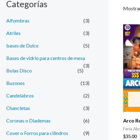
Categorías
e
e
Mostran
c
c
Alfombras
(3)
i
i
Atriles
(3)
o
o
bases de Dulce
(5)
m
m
Bases de vidrio para centros de mesa
í
á
(3)
n
x
Bolas Disco
(5)
i
i
Buzones
(13)
m
m
Candelabros
(2)
o
o
Chancletas
(3)
Coronas o Diademas
(6)
Arco 
Feria Abr
Cover o Forros para cilindros
(9)
$
35.00