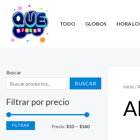
Ir
al
contenido
TODO
GLOBOS
HORA LO
Buscar
BUSCAR
Inicio
/ 
A
Filtrar por precio
FILTRAR
P
P
Precio:
$10
—
$160
r
r