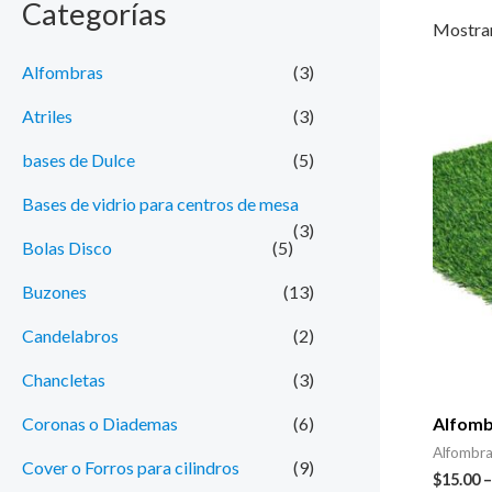
Categorías
e
e
Mostran
c
c
Alfombras
(3)
i
i
Atriles
(3)
o
o
bases de Dulce
(5)
m
m
Bases de vidrio para centros de mesa
í
á
(3)
n
x
Bolas Disco
(5)
i
i
Buzones
(13)
m
m
Candelabros
(2)
o
o
Chancletas
(3)
Coronas o Diademas
(6)
Alfomb
Alfombr
Cover o Forros para cilindros
(9)
$
15.00