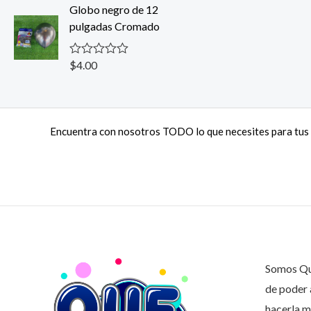
o
Globo negro de 12
d
r
e
pulgadas Cromado
a
5
d
o
c
$
4.00
V
o
a
n
l
0
o
d
r
e
a
5
Encuentra con nosotros TODO lo que necesites para tus 
d
o
c
o
n
0
d
e
5
Somos Que
de poder 
hacerla m