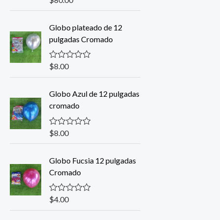
a
l
o
Globo plateado de 12
r
pulgadas Cromado
a
d
o
c
$
8.00
V
o
a
n
l
0
o
Globo Azul de 12 pulgadas
d
r
e
cromado
a
5
d
o
c
$
8.00
V
o
a
n
l
0
o
Globo Fucsia 12 pulgadas
d
r
e
Cromado
a
5
d
o
c
$
4.00
V
o
a
n
l
0