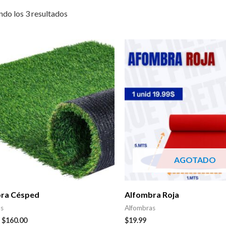
do los 3 resultados
AGOTADO
ra Césped
Alfombra Roja
as
Alfombras
–
$
160.00
$
19.99