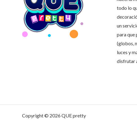
todo lo q
decoració
un servic
para que 
(globos, 
luces y m
disfrutar
Copyright © 2026 QUE pretty