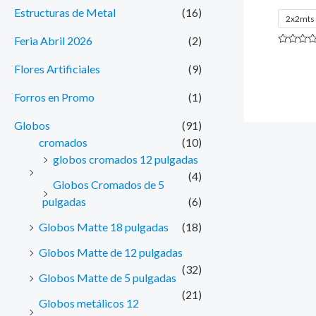
Estructuras de Metal
(16)
2x2mts
Feria Abril 2026
(2)
Valorado
con
Flores Artificiales
(9)
0
de
5
Forros en Promo
(1)
Globos
(91)
cromados
(10)
globos cromados 12 pulgadas
(4)
Globos Cromados de 5
pulgadas
(6)
Globos Matte 18 pulgadas
(18)
Globos Matte de 12 pulgadas
(32)
Globos Matte de 5 pulgadas
(21)
Globos metálicos 12