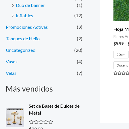
Duo de banner
(1)
Inflables
(12)
Promociones Activas
(9)
Hoja Mo
Flores Art
Tanques de Helio
(2)
$
5.99
–
Uncategorized
(20)
20cm
Vasos
(4)
Docena
Velas
(7)
Valorado
con
Más vendidos
0
de
5
Set de Bases de Dulces de
Metal
$
80.00
V