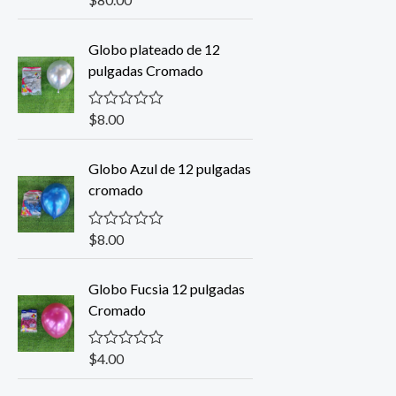
a
l
o
Globo plateado de 12
r
pulgadas Cromado
a
d
o
c
$
8.00
V
o
a
n
l
0
o
Globo Azul de 12 pulgadas
d
r
e
cromado
a
5
d
o
c
$
8.00
V
o
a
n
l
0
o
Globo Fucsia 12 pulgadas
d
r
e
Cromado
a
5
d
o
c
$
4.00
V
o
a
n
l
0