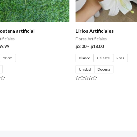
stera artificial
Lirios Artificiales
ificiales
Flores Artificiales
$
9.99
$
2.00
–
$
18.00
28cm
Blanco
Celeste
Rosa
Unidad
Docena
Valorado
con
0
de
5