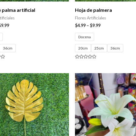
 palma artificial
Hoja de palmera
ificiales
Flores Artificiales
$
9.99
$
4.99
–
$
9.99
Docena
36cm
20cm
25cm
36cm
Valorado
con
0
de
5