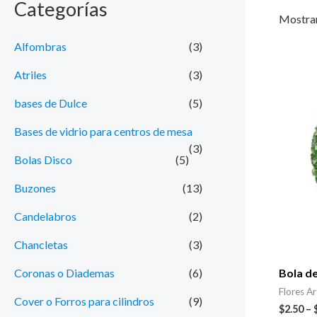
Categorías
e
e
Mostran
c
c
Alfombras
(3)
i
i
Atriles
(3)
o
o
bases de Dulce
(5)
m
m
Bases de vidrio para centros de mesa
í
á
(3)
n
x
Bolas Disco
(5)
i
i
Buzones
(13)
m
m
Candelabros
(2)
o
o
Chancletas
(3)
Coronas o Diademas
(6)
Bola de
Flores Art
Cover o Forros para cilindros
(9)
$
2.50
–