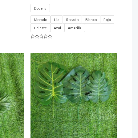
Docena
Morado
Lila
Rosado
Blanco
Rojo
Celeste
Azul
Amarilla
Valorado
con
0
de
5