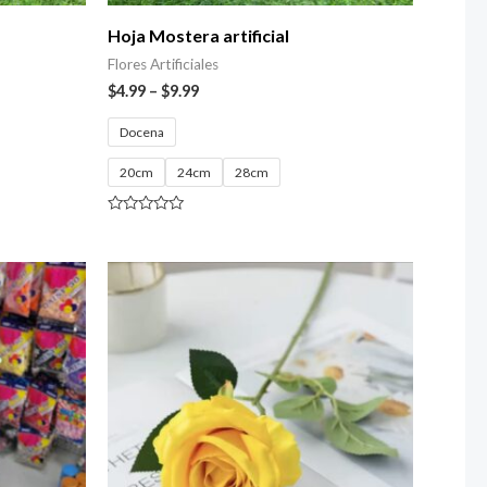
Hoja Mostera artificial
Flores Artificiales
$
4.99
–
$
9.99
Docena
20cm
24cm
28cm
Valorado
con
0
de
5