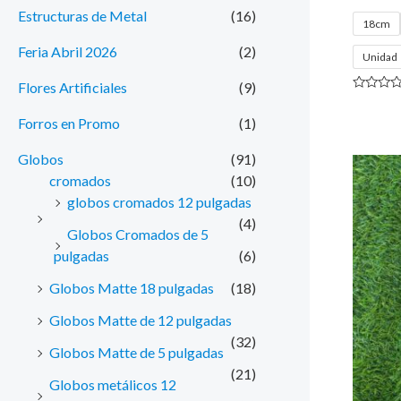
Estructuras de Metal
(16)
18cm
Feria Abril 2026
(2)
Unidad
Flores Artificiales
(9)
Valorado
con
Forros en Promo
(1)
0
de
5
Globos
(91)
cromados
(10)
globos cromados 12 pulgadas
(4)
Globos Cromados de 5
pulgadas
(6)
Globos Matte 18 pulgadas
(18)
Globos Matte de 12 pulgadas
(32)
Globos Matte de 5 pulgadas
(21)
Globos metálicos 12