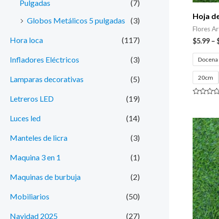
Pulgadas
(7)
Hoja de
Globos Metálicos 5 pulgadas
(3)
Flores Art
Hora loca
(117)
$
5.99
–
Infladores Eléctricos
(3)
Docena
20cm
Lamparas decorativas
(5)
Letreros LED
(19)
Valorado
con
0
Luces led
(14)
de
5
Manteles de licra
(3)
Maquina 3 en 1
(1)
Maquinas de burbuja
(2)
Mobiliarios
(50)
Navidad 2025
(27)