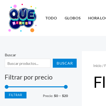
Ir
al
contenido
TODO
GLOBOS
HORA LO
Buscar
BUSCAR
Inicio
/ F
Fl
Filtrar por precio
FILTRAR
P
P
Precio:
$0
—
$20
r
r