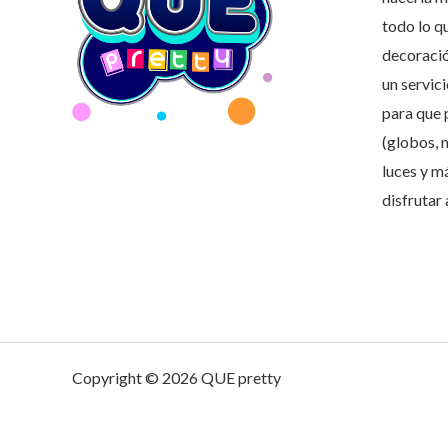
todo lo q
decoració
un servic
para que 
(globos, 
luces y m
disfrutar
Copyright © 2026 QUE pretty