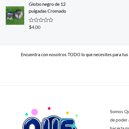
o
Globo negro de 12
d
r
e
pulgadas Cromado
a
5
d
o
c
$
4.00
V
o
a
n
l
0
o
d
r
e
a
5
Encuentra con nosotros TODO lo que necesites para tus 
d
o
c
o
n
0
d
e
5
Somos Que
de poder 
hacerla m