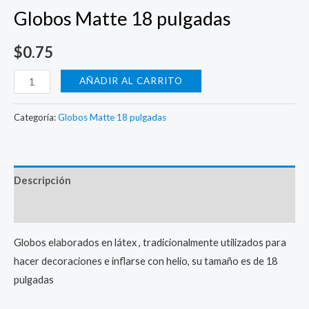
Globos Matte 18 pulgadas
$
0.75
Globos
AÑADIR AL CARRITO
Matte
18
Categoría:
Globos Matte 18 pulgadas
pulgadas
cantidad
Descripción
Valoraciones (0)
Globos elaborados en látex , tradicionalmente utilizados para
hacer decoraciones e inflarse con helio, su tamaño es de 18
pulgadas