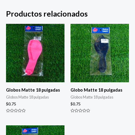
Productos relacionados
Globos Matte 18 pulgadas
Globo Matte 18 pulgadas
Globos Matte 18 pulgadas
Globos Matte 18 pulgadas
$
0.75
$
0.75
Valorado
Valorado
con
con
0
0
de
de
5
5