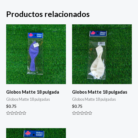
Productos relacionados
Globos Matte 18 pulgada
Globos Matte 18 pulgadas
Globos Matte 18 pulgadas
Globos Matte 18 pulgadas
$
0.75
$
0.75
Valorado
Valorado
con
con
0
0
de
de
5
5