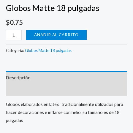
Globos Matte 18 pulgadas
$
0.75
Globos
AÑADIR AL CARRITO
Matte
18
Categoría:
Globos Matte 18 pulgadas
pulgadas
cantidad
Descripción
Valoraciones (0)
Globos elaborados en látex , tradicionalmente utilizados para
hacer decoraciones e inflarse con helio, su tamaño es de 18
pulgadas