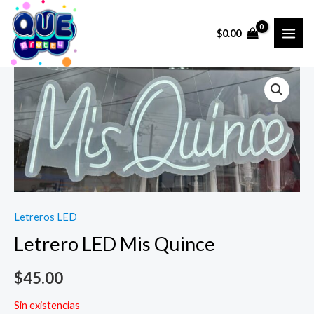
Ir
al
$
0.00
MAI
contenido
ME
Letreros LED
Letrero LED Mis Quince
$
45.00
Sin existencias