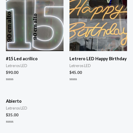
#15 Led acrílico
Letrero LED Happy Birthday
Letreros LED
Letreros LED
$
90.00
$
45.00
Valorado
Valorado
con
con
0
0
de
de
5
5
Abierto
Letreros LED
$
35.00
Valorado
con