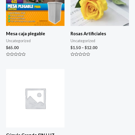
Mesa caja plegable
Rosas Artificiales
Uncategorized
Uncategorized
$
65.00
$
1.50
–
$
12.00
Valorado
Valorado
con
con
0
0
de
de
5
5