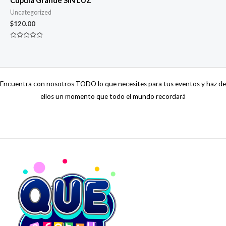
Cúpula Grande SIN LUZ
Uncategorized
$
120.00
Valorado
con
0
de
5
Encuentra con nosotros TODO lo que necesites para tus eventos y haz de
ellos un momento que todo el mundo recordará