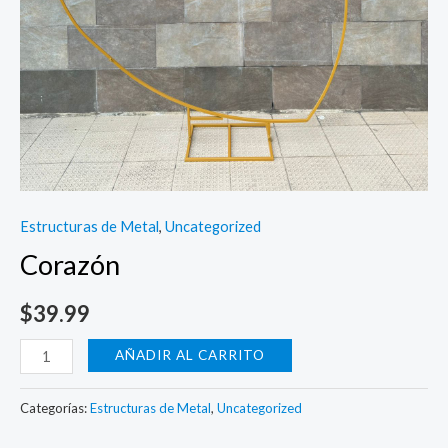
Estructuras de Metal
,
Uncategorized
Corazón
$
39.99
Corazón
AÑADIR AL CARRITO
cantidad
Categorías:
Estructuras de Metal
,
Uncategorized